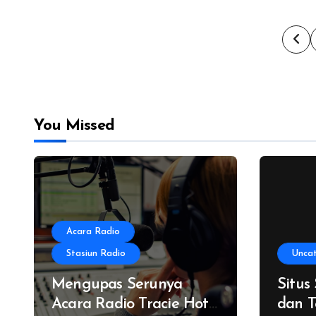
Pos
pag
You Missed
Acara Radio
Stasiun Radio
Unca
Mengupas Serunya
Situs
Acara Radio Tracie Hot
dan T