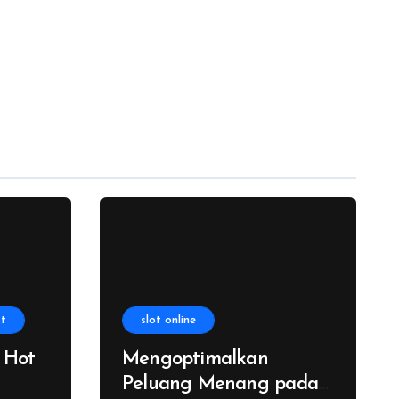
t
slot online
 Hot
Mengoptimalkan
Peluang Menang pada