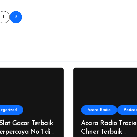
ts
1
2
ination
tegorized
Acara Radio
Podcas
 Slot Gacor Terbaik
Acara Radio Tracie
erpercaya No 1 di
Chner Terbaik