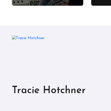
Chner
Indon
Tracie Hotchner