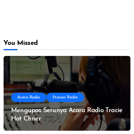
You Missed
Acara Radio
Stasiun Radio
Mengupas Serunya Acara Radio Tracie
Hot Chner