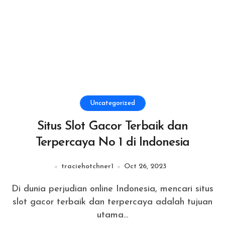
Uncategorized
Situs Slot Gacor Terbaik dan
Terpercaya No 1 di Indonesia
traciehotchner1
Oct 26, 2023
Di dunia perjudian online Indonesia, mencari situs
slot gacor terbaik dan terpercaya adalah tujuan
utama...