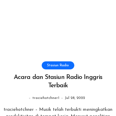
Stasiun Radio
Acara dan Stasiun Radio Inggris
Terbaik
traciehotchner1
Jul 28, 2022
traciehotchner – Musik telah terbukti meningkatkan