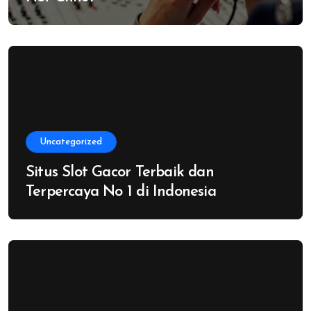
Uncategorized
Situs Slot Gacor Terbaik dan
Terpercaya No 1 di Indonesia