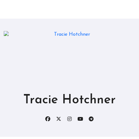
Tracie Hotchner