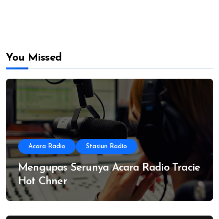
You Missed
Acara Radio
Stasiun Radio
Mengupas Serunya Acara Radio Tracie
Hot Chner