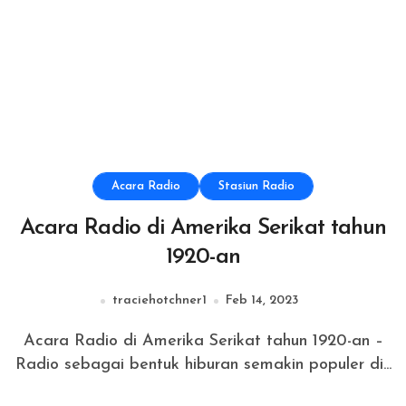
Acara Radio
Stasiun Radio
Acara Radio di Amerika Serikat tahun
1920-an
traciehotchner1
Feb 14, 2023
Acara Radio di Amerika Serikat tahun 1920-an –
Radio sebagai bentuk hiburan semakin populer di...