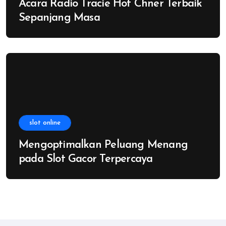
Acara Radio Tracie Hot Chner Terbaik
Sepanjang Masa
slot online
Mengoptimalkan Peluang Menang
pada Slot Gacor Terpercaya