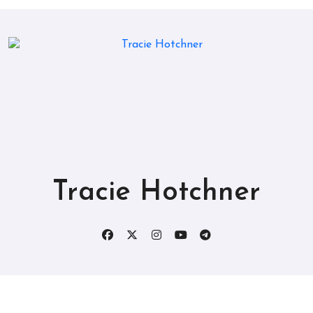
Tracie Hotchner
Copyright © All rights reserved
|
BlogData
by