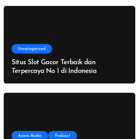
Uncategorized
Situs Slot Gacor Terbaik dan
Terpercaya No 1 di Indonesia
Acara Radio
Podcast