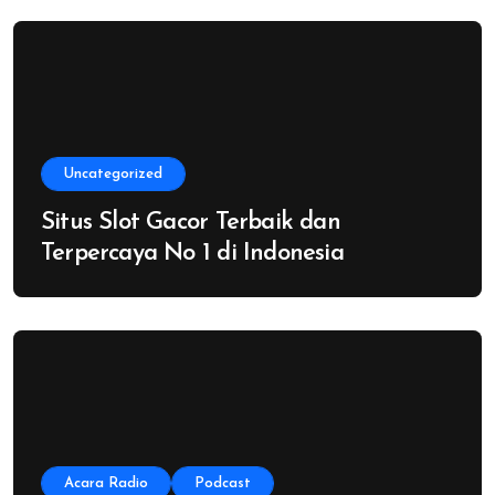
Uncategorized
Situs Slot Gacor Terbaik dan
Terpercaya No 1 di Indonesia
Acara Radio
Podcast