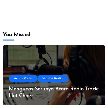
You Missed
Acara Radio
Stasiun Radio
Mengupas Serunya Acara Radio Tracie
Hot Chner