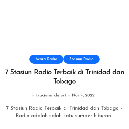
Acara Radio
Stasiun Radio
7 Stasiun Radio Terbaik di Trinidad dan
Tobago
traciehotchner1
Nov 4, 2022
7 Stasiun Radio Terbaik di Trinidad dan Tobago –
Radio adalah salah satu sumber hiburan...