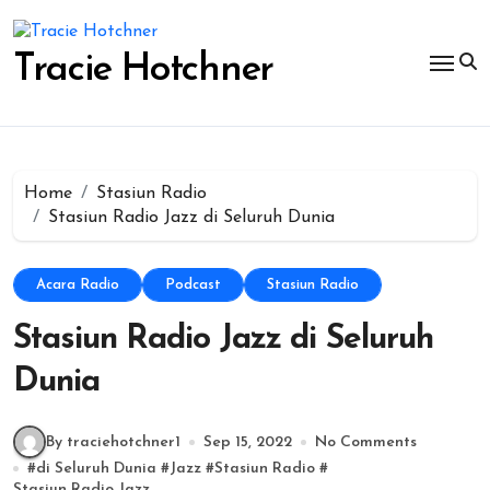
Skip
to
content
Tracie Hotchner
Home
Stasiun Radio
Stasiun Radio Jazz di Seluruh Dunia
Acara Radio
Podcast
Stasiun Radio
Stasiun Radio Jazz di Seluruh
Dunia
By traciehotchner1
Sep 15, 2022
No Comments
#
di Seluruh Dunia
#
Jazz
#
Stasiun Radio
#
Stasiun Radio Jazz