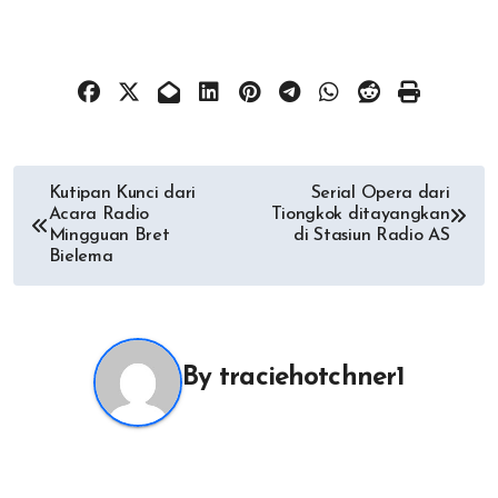
Post
Kutipan Kunci dari
Serial Opera dari
Acara Radio
Tiongkok ditayangkan
navigation
Mingguan Bret
di Stasiun Radio AS
Bielema
By
traciehotchner1